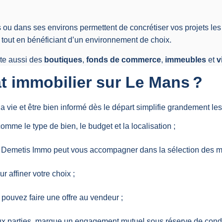
es ou dans ses environs permettent de concrétiser vos projets l
 tout en bénéficiant d’un environnement de choix.
ste aussi des
boutiques
,
fonds de commerce
,
immeubles
et
v
 immobilier sur Le Mans ?
a vie et être bien informé dès le départ simplifie grandement le
omme le type de bien, le budget et la localisation ;
emetis Immo peut vous accompagner dans la sélection des mei
r affiner votre choix ;
 pouvez faire une offre au vendeur ;
ux parties, marque un engagement mutuel sous réserve de condi