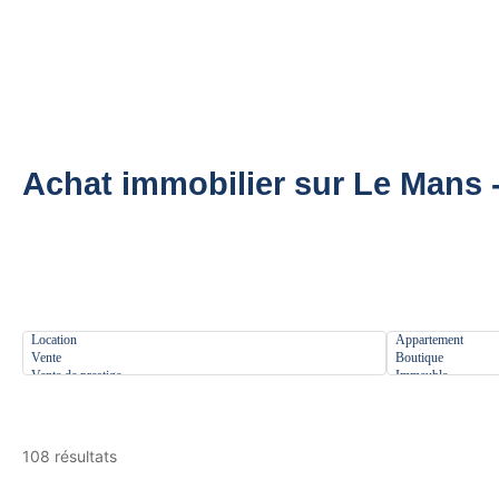
Aller
au
contenu
Achat immobilier sur Le Mans -
Type d'offre
Type de biens
108 résultats