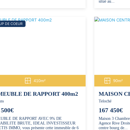
situé au...
UP DE COEUR
410m²
90m²
MEUBLE DE RAPPORT 400m2
MAISON C
ns
Teloché
 500€
167 450€
UBLE DE RAPPORT AVEC 9% DE
Maison 3 Chambres
ABILITE BRUTE, IDEAL INVESTISSEUR
Agence Rive Droite
IS IMMO, vous présente cette immeuble de 6
centre bourg de...