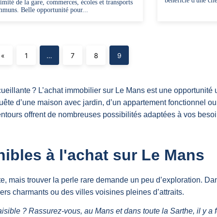
bénéficie d'une clie
imité de la gare, commerces, écoles et transports
muns. Belle opportunité pour...
«
1
…
7
8
9
ueillante ? L’achat immobilier sur Le Mans est une opportunité u
te d’une maison avec jardin, d’un appartement fonctionnel ou d’u
entours offrent de nombreuses possibilités adaptées à vos besoi
ibles à l'achat sur Le Mans
e, mais trouver la perle rare demande un peu d’exploration. Dan
ers charmants ou des villes voisines pleines d’attraits.
sible ? Rassurez-vous, au Mans et dans toute la Sarthe, il y a 