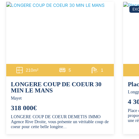
EXC
210m²
5
1
LONGERE COUP DE COEUR 30
Plac
MIN LE MANS
Longp
Mayet
4 3
318 000€
Place
propos
LONGERE COUP DE COEUR DEMETIS IMMO
une ré
Agence Rive Droite, vous présente un véritable coup de
coeur pour cette belle longère...