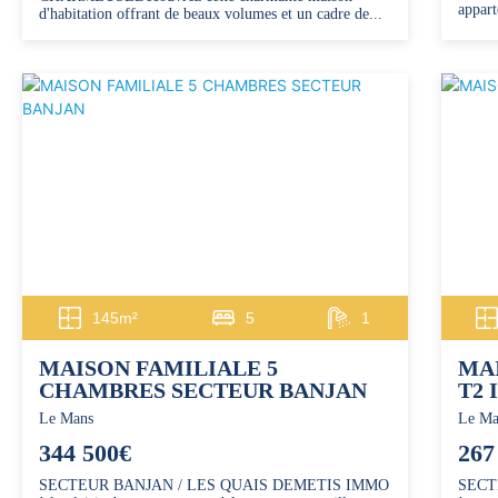
appart
d'habitation offrant de beaux volumes et un cadre de...
145m²
5
1
MAISON FAMILIALE 5
MA
CHAMBRES SECTEUR BANJAN
T2
Le Mans
Le Ma
344 500€
267
SECTEUR BANJAN / LES QUAIS DEMETIS IMMO
SECT