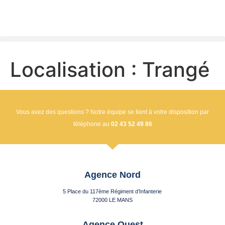
Localisation :
Trangé
Vous avez des questions ? Notre équipe se tient à votre disposition par
téléphone au
02 43 52 49 86
Agence Nord
5 Place du 117ème Régiment d’Infanterie
72000 LE MANS
Agence Ouest