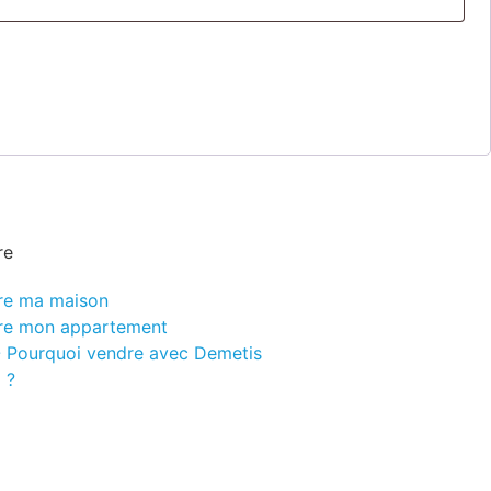
re
re ma maison
re mon appartement
- Pourquoi vendre avec Demetis
 ?