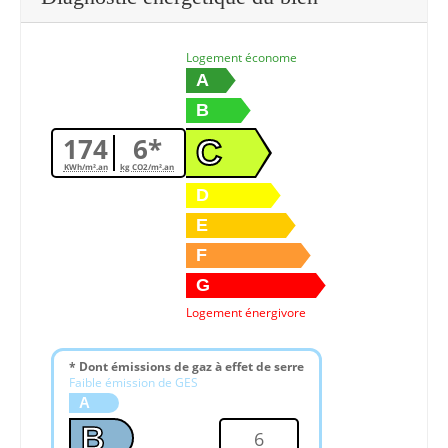
Logement économe
A
B
174
6*
C
KWh/m².an
kg CO2/m².an
D
E
F
G
Logement énergivore
* Dont émissions de gaz à effet de serre
Faible émission de GES
A
B
6