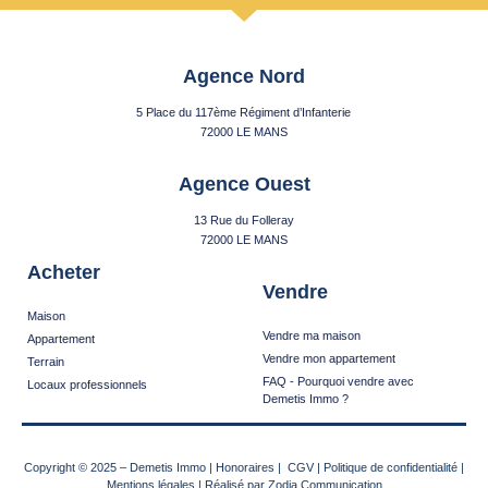
Agence Nord
5 Place du 117ème Régiment d’Infanterie
72000 LE MANS
Agence Ouest
13 Rue du Folleray
72000 LE MANS
Acheter
Vendre
Maison
Vendre ma maison
Appartement
Vendre mon appartement
Terrain
FAQ - Pourquoi vendre avec
Locaux professionnels
Demetis Immo ?
Copyright © 2025
–
Demetis Immo
|
Honoraires
|
CGV
|
Politique de confidentialité
|
Mentions légales
| Réalisé par
Zodia Communication